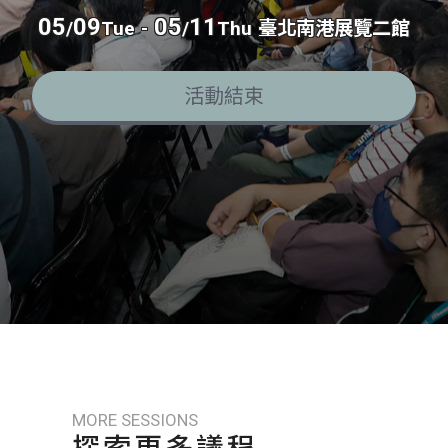
05
09
05
11
/
Tue
-
/
Thu
臺北南港展覽二館
活動結束
MORE SESSIONS