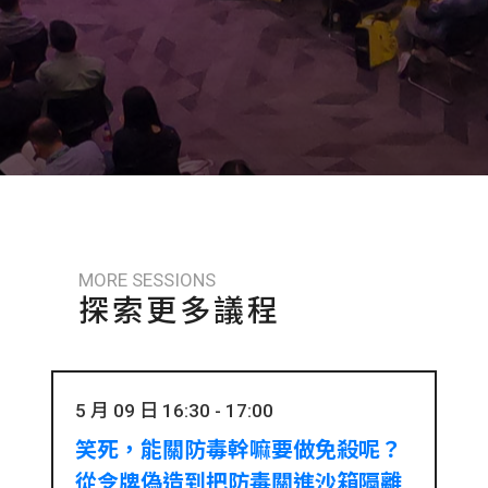
MORE SESSIONS
探索更多議程
5 月 09 日 16:30 - 17:00
笑死，能關防毒幹嘛要做免殺呢？
從令牌偽造到把防毒關進沙箱隔離