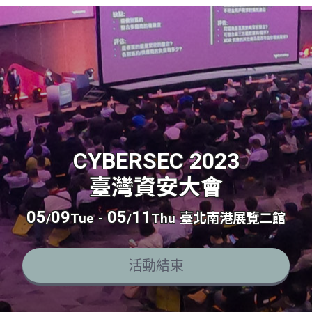
CYBERSEC 2023
臺灣資安大會
05
09
05
11
/
Tue
-
/
Thu
臺北南港展覽二館
活動結束