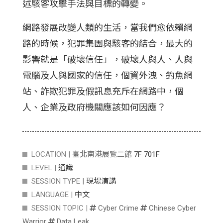
述駭客攻擊手法與目標的轉變。
網路發展改變人類的生活，當我們愈依賴網
路的時候，犯罪集團與駭客的結合，最大的
影響就是
「
破壞信任」，破壞人與人、人與
電腦及人與國家的信任，個資外洩、釣魚網
站、詐欺犯罪及假訊息充斥在網路中，個
人、企業及政府機關應該如何因應？
LOCATION |
臺北南港展覽二館
7F 701F
LEVEL |
通識
SESSION TYPE |
現場演講
LANGUAGE |
中文
SESSION TOPIC |
Cyber Crime
Chinese Cyber
Warrior
Data Leak