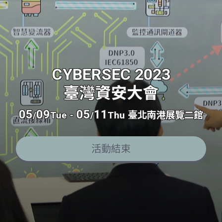
CYBERSEC 2023
臺灣資安大會
05
09
05
11
/
Tue
-
/
Thu
臺北南港展覽二館
活動結束