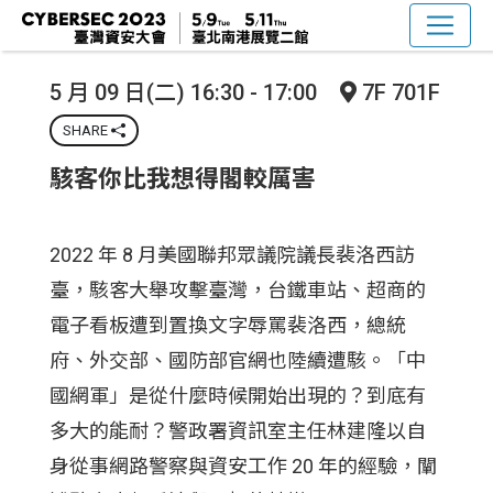
5 月 09 日(二) 16:30 - 17:00
7F 701F
SHARE
駭客你比我想得閣較厲害
2022 年 8 月美國聯邦眾議院議長裴洛西訪
臺，駭客大舉攻擊臺灣，台鐵車站、超商的
電子看板遭到置換文字辱罵裴洛西，總統
府、外交部、國防部官網也陸續遭駭。「中
國網軍」是從什麼時候開始出現的？到底有
多大的能耐？警政署資訊室主任林建隆以自
身從事網路警察與資安工作 20 年的經驗，闡