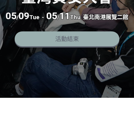
05
09
05
11
/
Tue
-
/
Thu
臺北南港展覽二館
活動結束