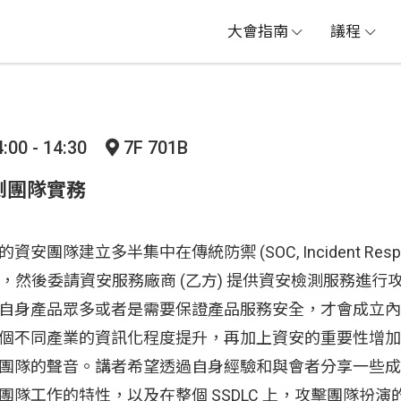
大會指南
議程
:00 - 14:30
7F 701B
測團隊實務
團隊建立多半集中在傳統防禦 (SOC, Incident Response
的面向上，然後委請資安服務廠商 (乙方) 提供資安檢測服務進
自身產品眾多或者是需要保證產品服務安全，才會成立內
個不同產業的資訊化程度提升，再加上資安的重要性增加
團隊的聲音。講者希望透過自身經驗和與會者分享一些成
團隊工作的特性，以及在整個 SSDLC 上，攻擊團隊扮演