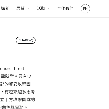
講者
展覽
活動
合作夥伴
EN
SHARE
, Threat
行攻擊驗證。只有少
部的資安攻擊團
，有越來越多思考
立甲方攻擊團隊的
的角色與實務。