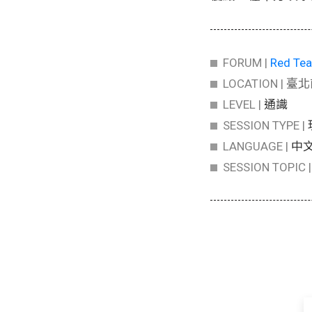
FORUM |
Red T
LOCATION |
臺北
LEVEL |
通識
SESSION TYPE |
LANGUAGE |
中
SESSION TOPIC 