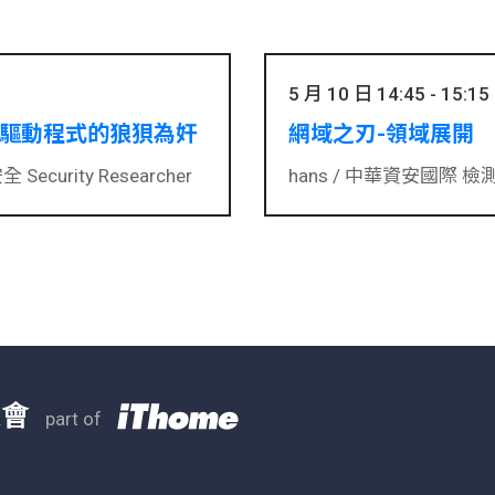
5 月 10 日 14:45 - 15:15
驅動程式的狼狽為奸
網域之刃-領域展開
ecurity Researcher
hans /
中華資安國際 檢
大會
part of