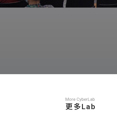
More CyberLab
更多Lab