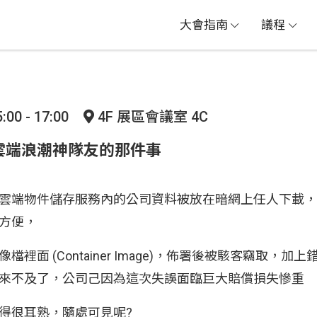
大會指南
議程
:00 - 17:00
4F 展區會議室 4C
雲端浪潮神隊友的那件事
雲端物件儲存服務內的公司資料被放在暗網上任人下載，
方便，
裡面 (Container Image)，佈署後被駭客竊取，加
來不及了，公司己因為這次失誤面臨巨大賠償損失慘重
得很耳熟，隨處可見呢?