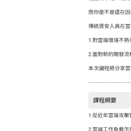
而你是不是還在因
傳統資安人員在雲
1.對雲端環境不
2.面對新的開發流
本次議程將分享雲
課程綱要
1.從近年雲端攻
2.雲端工作負載怎