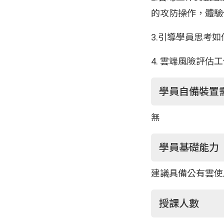
的攻防操作，體驗
3.引導學員思考
4. 雲端風險評估
學員自備裝置
無
學員基礎能力
建議具備公有雲使用
授課人數