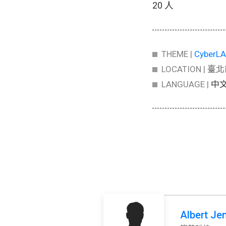
20 人
THEME |
CyberL
LOCATION |
臺北
LANGUAGE |
中
Albert Je