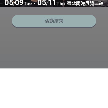
05
09
05
11
/
Tue
-
/
Thu
臺北南港展覽二館
活動結束