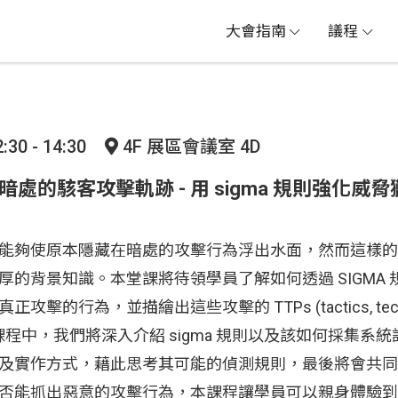
大會指南
議程
:30 - 14:30
4F 展區會議室 4D
亮陰暗處的駭客攻擊軌跡 - 用 sigma 規則強化威
能夠使原本隱藏在暗處的攻擊行為浮出水面，然而這樣的
厚的背景知識。本堂課將待領學員了解如何透過 SIGMA
擊的行為，並描繪出這些攻擊的 TTPs (tactics, techni
)。在課程中，我們將深入介紹 sigma 規則以及該如何採集
及實作方式，藉此思考其可能的偵測規則，最後將會共同
否能抓出惡意的攻擊行為，本課程讓學員可以親身體驗到