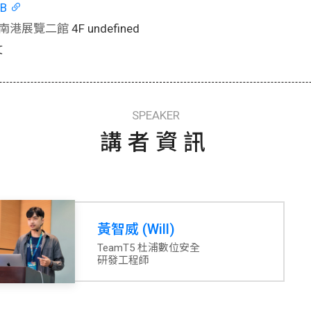
AB
南港展覽二館
4F undefined
文
SPEAKER
講者資訊
黃智威 (Will)
TeamT5 杜浦數位安全
研發工程師