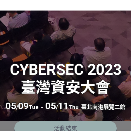
CYBERSEC 2023
臺灣資安大會
05
09
05
11
/
Tue
-
/
Thu
臺北南港展覽二館
活動結束