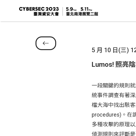
5 月 10 日(三) 12
Lumos! 照
一段關鍵的規則就
統事件調查有著深
檔大海中找出駭客真正攻
procedures
多種攻擊的原理以
偵測規則來評斷是