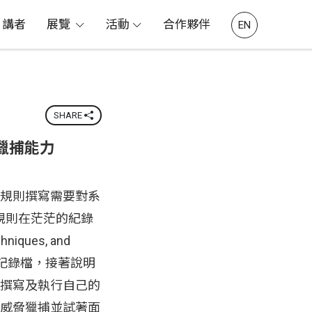
講者
展覽
活動
合作夥伴
EN
SHARE
脅獵捕能力
規則撰寫需要對系
 規則在茫茫的紀錄
ques, and
系統記錄檔，接著說明
撰寫及執行自己的
威脅獵捕並試著面