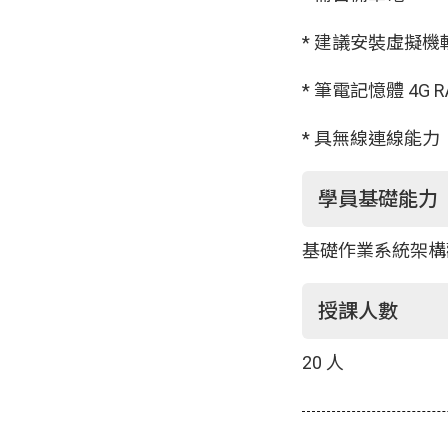
* 建議安裝虛擬機
*
筆電記憶體 4G R
*
具無線連線能力
學員基礎能力
基礎作業系統架構
授課人數
20 人