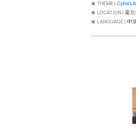
THEME |
CyberL
LOCATION |
臺北
LANGUAGE |
中