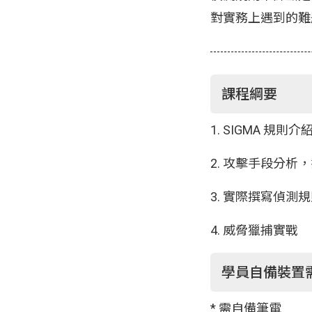
對實務上遇到的難
課程綱要
1. SIGMA 規則
2. 攻擊手段分析
3. 實際撰寫偵測
4. 威脅獵捕實戰
學員自備裝置
* 需自備筆電