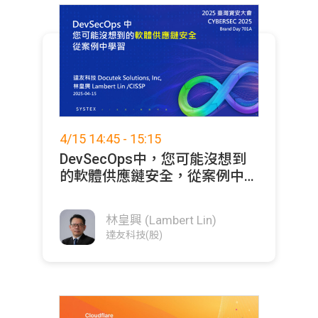
4/15 14:45 - 15:15
DevSecOps中，您可能沒想到
的軟體供應鏈安全，從案例中學
習
林皇興 (Lambert Lin)
達友科技(股)