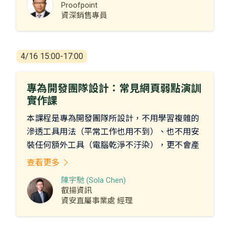
您的任務是滲透模擬賭場網路、竊取老虎機程式
Proofpoint
碼，並執行模擬勒索軟體攻擊，同時避免被偵測
資深銷售專員
到！
**此演練完全合法、極具教育價值且充滿樂趣，
4/16 15:00-17:00
表現優異者更可贏得精美獎品！
許多企業在身分安全方面存在嚴重漏洞，特別是
專為開發團隊設計：常見網頁弱點演訓
傳統身分與存取管理 (IAM) 控制無法抵禦攻擊者
實作課
日益精進的手法。一旦遭受初步入侵，攻擊者往
往利用Mimikatz、LaZagne、Nmap等工具竊取憑
本課程是專為開發團隊所設計，不用學習複雜的
證、提升權限，進而存取機密資料並擴大攻擊範
滲透工具用法（平常工作也用不到）、也不用安
圍。
裝任何額外工具（電腦乾淨不汙染），更不會產
因此，企業亟需高效的威脅偵測與應變機制，以
生任何攻擊流量（企業無須擔心學員操作失誤導
查看更多
主動識別並阻止這些風險。Proofpoint Identity
致問題）。
陳宇馳 (Sola Chen)
Threat Defence 提供高精準度的威脅偵測與強大
在本次 CyberLab 活動中提供 OWASP Top 10
叡揚資訊
的風險緩解能力，幫助企業有效防範身分安全威
A01~A02 多種漏洞的擬真環境，學員將在課程中
資安直屬事業處 經理
脅，防止攻擊進一步升級。
實際利用這些漏洞演練攻擊行為，更深刻的理解
本次實戰體驗課程將帶您深入探索攻擊者的完整
安全漏洞的利用方式及效果。