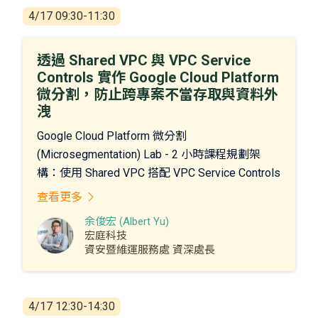
攻擊生命週期，從初始入侵到全面攻擊執行，親
4/17 09:30-11:30
自操作常見攻擊工具，並學習如何運用“誘捕技術
（Deception-based Endpoint Technology）”來偵
透過 Shared VPC 與 VPC Service
測並攔截威脅。透過白帽駭客的視角，您將深入
Controls 實作 Google Cloud Platform
理解攻擊者的戰術手法，同時強化自身的防禦策
微分割，防止跨專案不當存取與資料外
略與應變能力。
洩
千萬別錯過這次難得的實戰演練！立即報名，踏
Google Cloud Platform 微分割
出強化身分安全防護的第一步!
(Microsegmentation) Lab - 2 小時課程規劃架
構：使用 Shared VPC 搭配 VPC Service Controls
實現微分割基本資訊。
查看更多
使用 GCP 服務
余俊宏 (Albert Yu)
1. 網路與計算：VPC、Shared VPC、Subnets、
宏庭科技
資安暨維運服務處 資深處長
Compute Engine
2. 安全與控制：VPC Service Controls、Firewall
Rules、Cloud Armor (選用)
4/17 12:30-14:30
3. IAM 與資源管理：IAM Policy Binding、