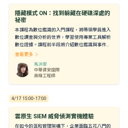
Service Perimeters
隱藏模式 ON：找到躲藏在硬碟深處的
祕密
本課程為數位鑑識的入門課程，將帶領學員進入
數位調查與分析的世界，學習使用專業工具解析
數位證據。課程前半段將介紹數位鑑識與事件調
查的細微差異，中段透過手把手教學，使學員熟
查看更多
悉數位鑑識技術與調查流程，最後則透過 Lab 環
馬洪雯
境模擬真實調查情境，讓學員親自參與案件分
中華資安國際
析，體驗資安人員在調查過程中的心路歷程，培
高級工程師
養實戰經驗與應變能力。
4/17 15:00-17:00
雲原生 SIEM 威脅偵測實機體驗
在如今的混和管理架構下，企業面臨五花八門的