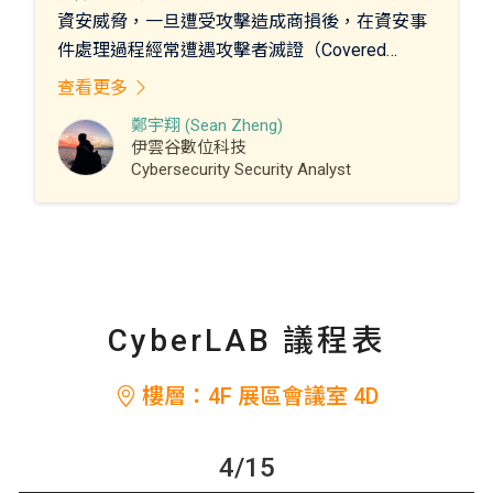
資安威脅，一旦遭受攻擊造成商損後，在資安事
件處理過程經常遭遇攻擊者滅證（Covered
Track）導致無法追根溯源進而造成一再受駭的情
查看更多
況，尤其在同時管理混和架構的情況，想要追溯
鄭宇翔 (Sean Zheng)
攻擊可能會因架構面、政策面導致狀況變得相對
伊雲谷數位科技
複雜，因此建構一座同時可監控各種混合架構的
Cybersecurity Security Analyst
SIEM 協助企業保存重要日誌以及威脅監控相當
重要，本課程將透過實際上手操作讓學員於課程
中瞭解 SIEM 的原理以及相關多元豐富的功能。
CyberLAB 議程表
樓層：4F 展區會議室 4D
4/15