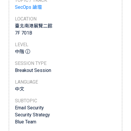
TOPIC / TRACK
SecOps 論壇
LOCATION
臺北南港展覽二館
7F 701B
LEVEL
中階
SESSION TYPE
Breakout Session
LANGUAGE
中文
SUBTOPIC
Email Security
Security Strategy
Blue Team