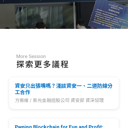
More Session
探索更多議程
資安只出張嘴嗎？淺談資安一、二道防線分
工合作
方振維 /
新光金融控股公司 資安部 資深協理
Pwning Blockchain for Fun and Profit: