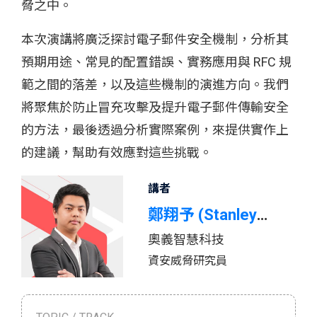
脅之中。
本次演講將廣泛探討電子郵件安全機制，分析其
預期用途、常見的配置錯誤、實務應用與 RFC 規
範之間的落差，以及這些機制的演進方向。我們
將聚焦於防止冒充攻擊及提升電子郵件傳輸安全
的方法，最後透過分析實際案例，來提供實作上
的建議，幫助有效應對這些挑戰。
講者
鄭翔予 (Stanley
奧義智慧科技
Cheng)
資安威脅研究員