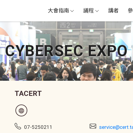
大會指南
議程
講者
參
大會專屬紀念品快閃店
AIoT & Hardware Security Zone
關於 AIoT & Hardware Security Zone
CYBERSEC EXPO
TACERT
07-5250211
service@cert.t