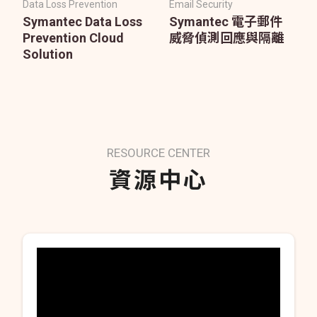
Data Loss Prevention
Email Security
Symantec Data Loss
Symantec 電子郵件
Prevention Cloud
威脅偵測回應與隔離
Solution
RESOURCE CENTER
資源中心