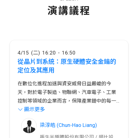
演講議程
4/15 (二) 16:20 - 16:50
從晶片到系統：原生硬體安全金鑰的
定位及其應用
在數位化進程加速與資安威脅日益嚴峻的今
天，對於電子製造、物聯網、汽車電子、工業
控制等領域的企業而言，保障產業鏈中的每一
顯示更多
個環節安全已成為關鍵挑戰。隨著量子運算的
本演講將聚焦於PUF技術在資安需求較高的領域
崛起，傳統的加密技術正面臨前所未有的威
中的應用，探討如何從晶片到系統層級實現強
梁淳皓 (Chun-Hao Liang)
脅，因此，具備原生性、不可複製特性的硬體
化的安全保障，並深入分析PUF在身份驗證、裝
安全金鑰（PUF）技術，成為提升資安防護能力
置認證、密鑰管理以及後量子密碼學（PQC）
振生半導體股份有限公司 / 類比設