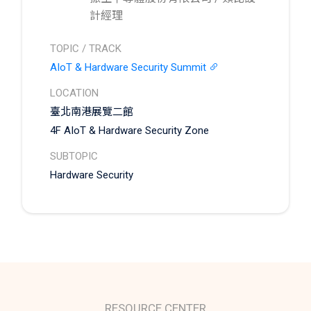
的關鍵方案之一。
領域的實際應用。透過具體案例，說明PUF技術
計經理
如何有效提升物聯網設備、工業控制系統、汽
TOPIC / TRACK
車電子系統及資料中心等領域的安全性，增強
AIoT & Hardware Security Summit
防範未來資安風險的能力。最終，演講將提供
業界趨勢和洞察，幫助企業針對自身資安需
LOCATION
求，選擇最適合的硬體安全解決方案，以確保
臺北南港展覽二館
系統的完整性與數據安全。
4F AIoT & Hardware Security Zone
SUBTOPIC
Hardware Security
RESOURCE CENTER