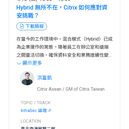
Hybrid 無所不在，Citrix 如何應對資
安挑戰？
下載簡報
在當今的工作環境中，混合模式（Hybrid）已成
為企業運作的常態。隨著員工在辦公室和遠端
之間靈活切換，確保資料安全和業務連續性變
顯示更多
得愈加重要。Citrix 作為行業領導者，提供了一
Citrix 不僅能夠無縫整合雲端與本地資源，還提
系列創新的解決方案，專門針對這一挑戰。
供安全的遠端存取，確保使用者在任何位置都
洪富凱
能安全存取企業應用程式。透過強大的身份與
存取管理、動態安全策略以及終端設備的安全
加入我們的會議，深入了解 Citrix 如何在無所不
Citrix Asean / GM of Citrix Taiwan
控制，Citrix 能夠有效防範各種潛在的安全威
在的混合環境中，幫助企業實現安全、靈活的
TOPIC / TRACK
脅。
數位化轉型，並應對當前的挑戰。期待您的參
InfraSec 論壇
與！
LOCATION