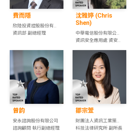
費而隱
沈雅婷 (Chris
Shen)
欣陸投資控股股份有限
公司
資訊部 副總經理
中華電信股份有限公司
資訊技術分公司
資訊安全應用處 資安防
護應用科 高級工程師
曾韵
鄒宗萱
安永諮詢股份有限公司
財團法人資訊工業策進
諮詢顧問 執行副總經理
會
科技法律研究所 副所長