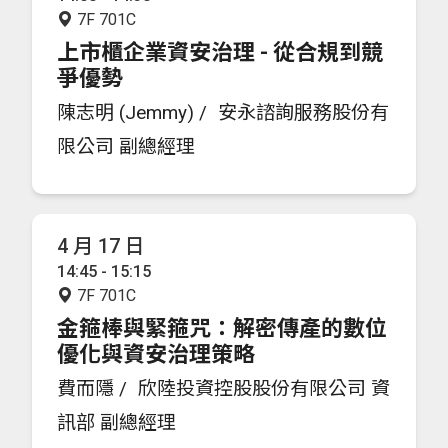
7F 701C
上市櫃企業資安治理 - 從合規到競
爭優勢
陳志明 (Jemmy) /
安永諮詢服務股份有
限公司 副總經理
4 月 17 日
14:45 - 15:15
7F 701C
金箍棒與緊箍咒：解密傳產的數位
優化與資安治理策略
費而隱 /
欣陸投資控股股份有限公司 資
訊部 副總經理