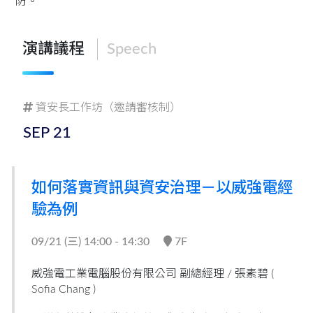
防。
演講議程
Speech
資安長工作坊（邀請審核制）
SEP
21
如何落實資訊與資安治理－以威強電經
驗為例
09/21 (
三
) 14:00 - 14:30
7F
威強電工業電腦股份有限公司 副總經理 /
張素碧 (
Sofia Chang )