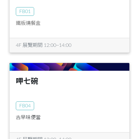
FB01
鐵板燒餐盒
4F 展覽期間 12:00~14:00
呷七碗
FB04
古早味便當