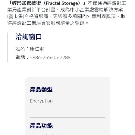
「碎形加密技術（Fractal Storage）」
不僅通過經濟部工
業局產業創新平台計畫、成為中小企業處雲端解決方案
(雲市集)合格資服商，更榮獲多項國內外專利與獎項、取
得經濟部工業局資安服務能量之登錄。
洽詢窗口
姓名：康仁財
電話：+886-2-6605-7288
產品類型
Encryption
產品功能