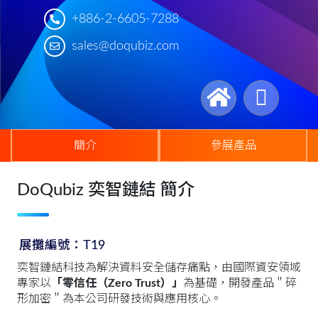
+886-2-6605-7288
sales@doqubiz.com
簡介
參展產品
DoQubiz 奕智鏈結 簡介
展攤編號：T19
奕智鏈結科技為解決資料安全儲存痛點，由國際資安領域
專家以
「零信任（Zero Trust）」
為基礎，開發產品＂碎
形加密＂為本公司研發技術與應用核心。