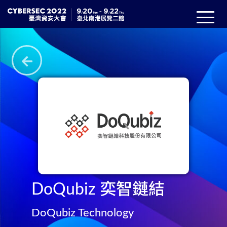
DoQubiz 奕智鏈結
DoQubiz Technology