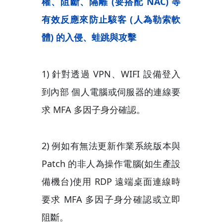
權、阻斷、隔離 (要搭配 NAC) 等
有效反應來防止駭客 (人為勒索軟
體) 的入侵、蛙跳與攻擊
1) 針對透過 VPN、WIFI 設備登入
到內部 個人電腦或伺服器的連線要
求 MFA 多因子身分確認。
2) 例如有無法更新作業系統版本與
Patch 的非人為操作電腦(如生產設
備機台)使用 RDP 遠端桌面連線時
要求 MFA 多因子身分確認或立即
阻斷。