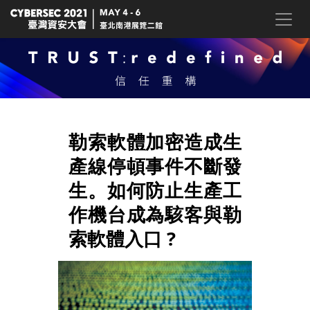
勒索軟體加密造成生
產線停頓事件不斷發
生。如何防止生產工
作機台成為駭客與勒
索軟體入口 ?