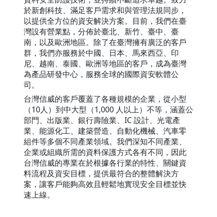
於新創科技、滿足客戶需求和與管理法規同步，
以提供全方位的資安解決方案。目前，我們在臺
灣設有營業點，分佈於臺北、新竹、臺中、臺
南，以及歐洲地區。除了在臺灣擁有廣泛的客戶
群，我們亦服務於中國、日本、馬來西亞、印
尼、越南、泰國、歐洲等地區的客戶，成為臺灣
為產品研發中心，服務全球的國際資安軟體公
司。
台灣信威的客戶覆蓋了各種規模的企業，從小型
（10人）到中大型（1,000 人以上）不等，涵蓋公
部門、出版業、銀行壽險業、IC 設計、光電產
業、能源化工、建築營造、自動化機械、汽車零
組件等多個不同產業領域。我們深知不同產業、
企業或組織所需的資料保護方式各有不同，因此
台灣信威的專業在於根據各行業的特性、關鍵資
料流程及資安目標，提供最符合的整體解決方
案，讓客戶能夠高效且輕鬆地實現安全目標並快
速上線。