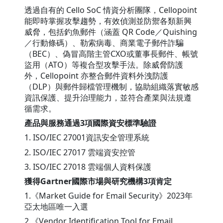
透過自有的 Cello SoC 情資分析團隊，Cellopoint
能即時掌握攻擊趨勢，有效偵測並防禦各類新興
威脅，包括釣魚郵件（涵蓋 QR Code／Quishing
／行動條碼）、勒索病毒、商業電子郵件詐騙
（BEC）、偽冒高階主管CXO或董事長郵件、帳號
盜用（ATO）等複合型攻擊手法。除威脅防護
外，Cellopoint 亦整合郵件資料外洩防護
（DLP）與郵件歸檔管理機制，協助組織落實敏感
資訊保護、提升治理能力，並符合產業與法規遵
循需求。
產品與服務通過3項國際資安標準驗證
1. ISO/IEC 27001資訊安全管理系統
2. ISO/IEC 27017 雲端資安控管
3. ISO/IEC 27018 雲端個人資料保護
獲得Gartner國際市場與研究機構3項肯定
1.《Market Guide for Email Security》2023年
亞太地區唯一入選
2.《Vendor Identification Tool for Email