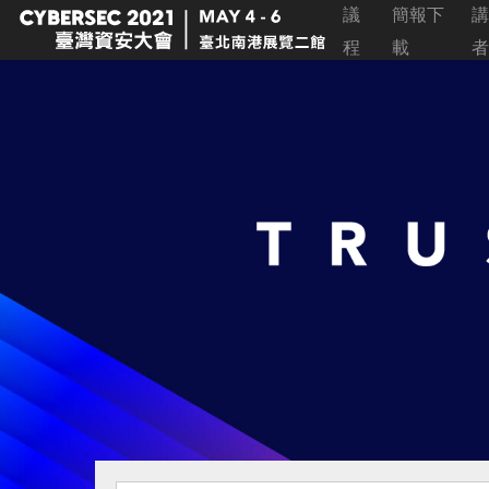
議
簡報下
講
程
載
者