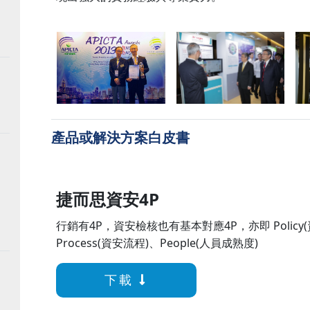
產品或解決方案白皮書
捷而思資安4P
行銷有4P，資安檢核也有基本對應4P，亦即 Policy(
Process(資安流程)、People(人員成熟度)
下載