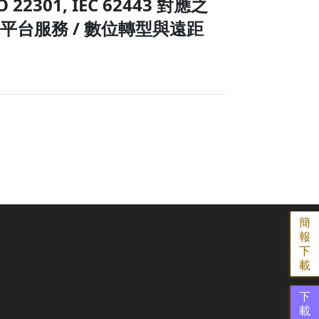
SO 22301, IEC 62443 對應之
任平台服務 / 數位轉型與遠距
簡
報
下
載
下
載