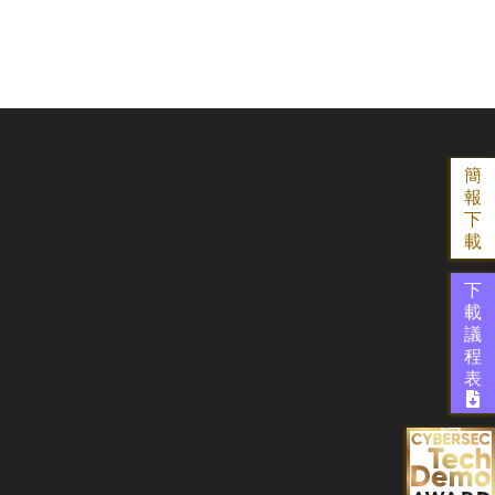
簡
報
下
載
下
載
議
程
表