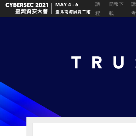
議
簡報下
講
程
載
者