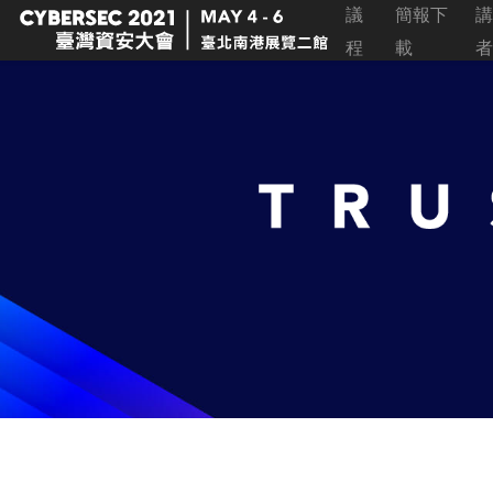
議
簡報下
講
程
載
者