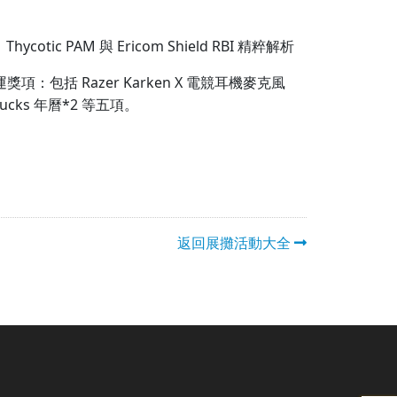
ycotic PAM 與 Ericom Shield RBI 精粹解析
抽幸運獎項：包括 Razer Karken X 電競耳機麥克風
bucks 年曆*2 等五項。
返回展攤活動大全