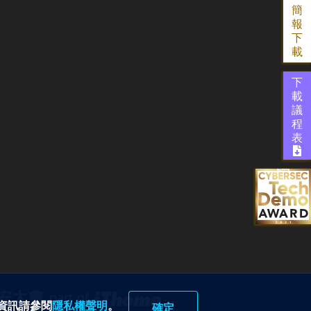
簡
報
下
載
下
載
議
程
表
part of
多資訊請參閱
隱私權聲明
。
確定