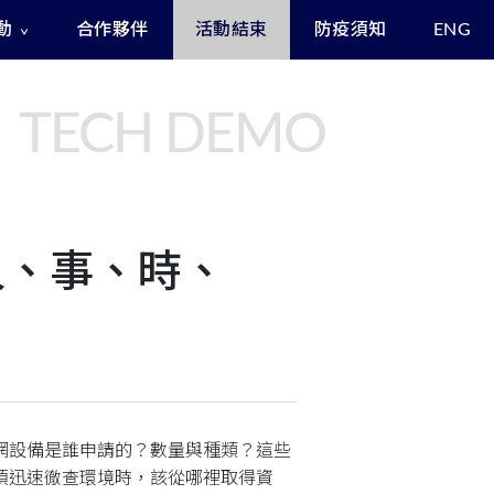
動
合作夥伴
活動結束
防疫須知
ENG
Exclusive Benefits for Enrollees
Asia Cyber Channel Summit
TECH DEMO
 人、事、時、
連網設備是誰申請的？數量與種類？這些
必須迅速徹查環境時，該從哪裡取得資