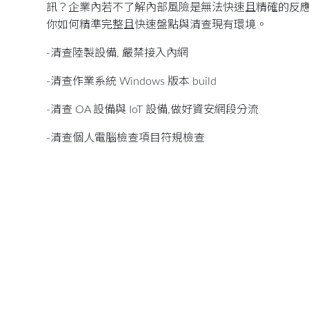
訊？企業內若不了解內部風險是無法快速且精確的反應與進行
你如何精準完整且快速盤點與清查現有環境。
-清查陸製設備, 嚴禁接入內網
-清查作業系統 Windows 版本 build
-清查 OA 設備與 IoT 設備,做好資安網段分流
-清查個人電腦檢查項目符規檢查