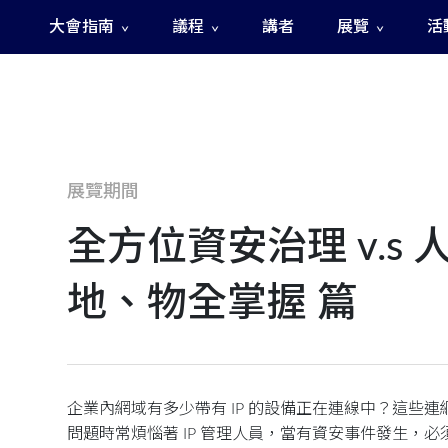
大會指南
議程
講者
展覽
活
The Fast and The Rigged 急速賽道之神秘訊號
展覽期間
全方位資安治理 v.s
地、物全掌握 篇
企業內網域有多少帶有 IP 的設備正在連線中？這些
問題時常煩惱著 IP 管理人員，當有資安事件發生，