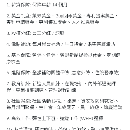
1. 薪資保障: 保障年薪 14 個月
2. 獎金制度: 績效獎金、Bug回報獎金、專利提案獎金、
專利申請獎金、專利獲准獎金、人才推薦獎金
3. 股權分紅: 員工分紅 / 認股
4. 津貼補助: 每月餐費補助 / 生日禮金 / 婚喪喜慶津貼
5. 基本保障: 勞保、健保、勞退新制提撥退休金、定期健
康檢查
6. 進階保障: 全額補助團體保險 (含意外險、住院醫療險)
7. 教育訓練: 新進人員訓練、在職培訓、內外部通識課
程、專業技能訓練、管理課程訓練
8. 社團娛樂: 社團活動 (運動、桌遊、資安攻防研究社)、
每月部門聚餐 / 生日會、年終尾牙、員工旅遊、節慶活動
9. 高效工作: 彈性上下班、遠端工作 (WFH) 選擇
10. 友善環境: 研磨咖啡、茶包、沖泡飲、點心無限供應、