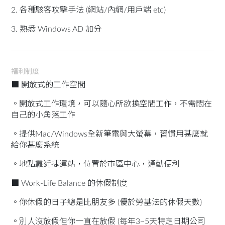
2. 各種駭客攻擊手法 (網站/內網/用戶端 etc)
3. 熟悉 Windows AD 加分
福利制度
■ 開放式的工作空間
。開放式工作環境，可以隨心所欲換空間工作，不需悶在
自己的小角落工作
。提供Mac/Windows全新筆電與大螢幕，習慣用甚麼就
給你甚麼系統
。地點靠近捷運站，位置於市區中心，通勤便利
■ Work-Life Balance 的休假制度
。你休假的日子總是比朋友多 (優於勞基法的休假天數)
。別人沒放假但你一直在放假 (每年3~5天特定日期公司