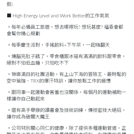
假)
■ High Energy Level and Work Better的工作氣氛
。每年必備員工旅遊，想去哪裡玩? 想玩甚麼? 福委會都
會幫你精心規劃
。每季慶生派對，手搖飲料+下午茶，一起嗨翻天
。燒腦完肚子餓了，零食櫃跟冰箱有滿滿的飲料跟零食，
絕對不怕低血糖，只怕吃不下
。琳瑯滿目的社團活動，有上山下海的冒險王、最時髦的
空中瑜珈、TRX的爆汗特訓，讓你放鬆工作的疲憊
。跟同事一起運動會害羞也沒關係，每個月的運動補助一
樣讓你自己動起來
。還有高手舉辦的讀書會及技術訓練，傳授密技大絕招，
讓你成為破關大魔王
。公司特別關心同仁的健康，除了提供多種運動管道，正