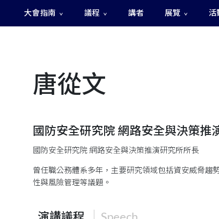
大會指南
議程
講者
展覽
活
The Fast and The Rigged 急速賽道之神秘訊號
唐從文
國防安全研究院 網路安全與決策推
國防安全研究院 網路安全與決策推演研究所所長
曾任職公務體系多年，主要研究領域包括資安威脅趨
性與風險管理等議題。
演講議程
Speech