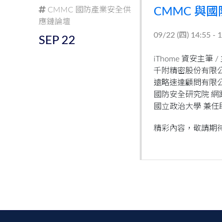
CMMC 國防產業安全供
CMMC 與
應鏈論壇
09/22 (
四
) 14:55 - 
SEP
22
iThome 資安主筆 /
千附精密股份有限公
遠略速達顧問有限公
國防安全研究院 網
國立政治大學 兼任
精彩內容，敬請期