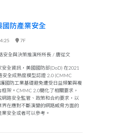
0 與國防產業安全
14:25
7F
路安全與決策推演所所長 /
唐從文
全資訊，美國國防部(DoD) 在2021
安全成熟度模型認證 2.0 (CMMC
個保護國防工業基礎避免遭受日益頻繁與複
框架。CMMC 2.0簡化了相關要求，
成網路安全監管、政策和合約要求，以
業界在應對不斷演變的網路威脅方面的
產業安全或者可以參考。