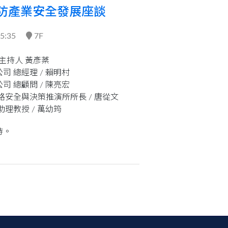
國防產業安全發展座談
15:35
7F
主持人 黃彥棻
司 總經理 /
賴明村
司 總顧問 /
陳亮宏
路安全與決策推演所所長 /
唐從文
助理教授 /
萬幼筠
待。