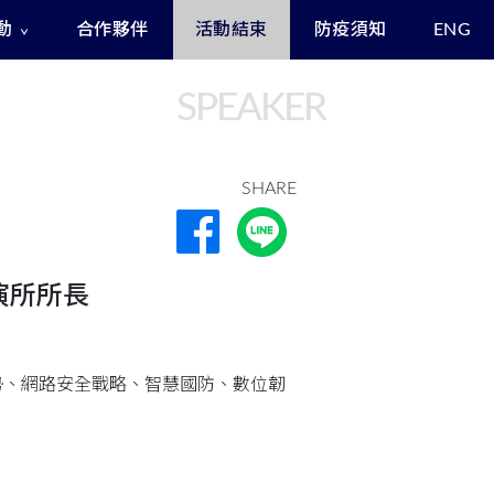
動
合作夥伴
活動結束
防疫須知
ENG
Exclusive Benefits for Enrollees
Asia Cyber Channel Summit
SPEAKER
SHARE
演所所長
勢、網路安全戰略、智慧國防、數位韌