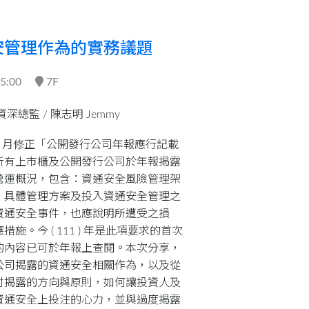
安管理作為的實務議題
15:00
7F
資深總監 /
陳志明 Jemmy
 11 月修正「公開發行公司年報應行記載
所有上市櫃及公開發行公司於年報揭露
營運概況，包含：資通安全風險管理架
、具體管理方案及投入資通安全管理之
資通安全事件，也應說明所遭受之損
施。今 ( 111 ) 年是此項要求的首次
的內容已可於年報上查閱。本次分享，
公司揭露的資通安全相關作為，以及從
討揭露的方向與原則，如何讓投資人及
資通安全上投注的心力，並與過度揭露