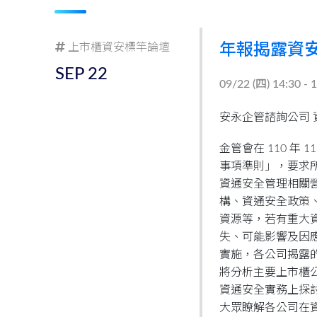
上市櫃資安標竿論壇
年報揭露資
SEP
22
09/22 (
四
) 14:30 - 
安永企管諮詢公司 
金管會在 110 年
事項準則」，要求
資通安全管理相關
構、資通安全政策
資源等，若有重大
失、可能影響及因應措
實施，各公司揭露
將分析主要上市櫃
資通安全實務上探
大眾瞭解各公司在