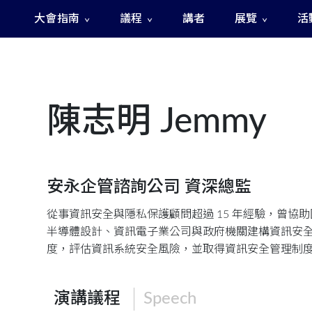
大會指南
議程
講者
展覽
活
The Fast and The Rigged 急速賽道之神秘訊號
陳志明 Jemmy
安永企管諮詢公司 資深總監
從事資訊安全與隱私保護顧問超過 15 年經驗，曾協
半導體設計、資訊電子業公司與政府機關建構資訊安
度，評估資訊系統安全風險，並取得資訊安全管理制度 ( IS
演講議程
Speech