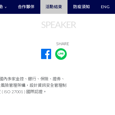
動
合作夥伴
活動結束
防疫須知
ENG
Exclusive Benefits for Enrollees
Asia Cyber Channel Summit
SPEAKER
SHARE
助國內多家金控、銀行、保險、證券、
全風險管理架構，設計資訊安全管理制
O 27001 ) 國際認證。