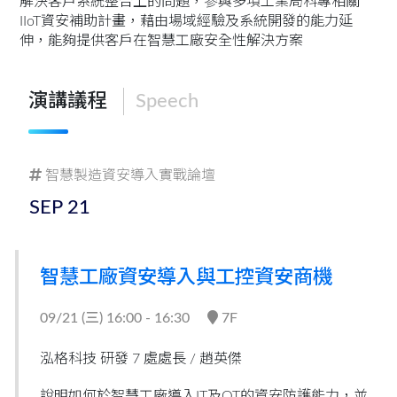
解決客戶系統整合上的問題，參與多項工業局科專相關
IIoT資安補助計畫，藉由場域經驗及系統開發的能力延
伸，能夠提供客戶在智慧工廠安全性解決方案
演講議程
Speech
智慧製造資安導入實戰論壇
SEP
21
智慧工廠資安導入與工控資安商機
09/21 (
三
) 16:00 - 16:30
7F
泓格科技 研發 7 處處長 /
趙英傑
說明如何於智慧工廠導入IT及OT的資安防護能力，並