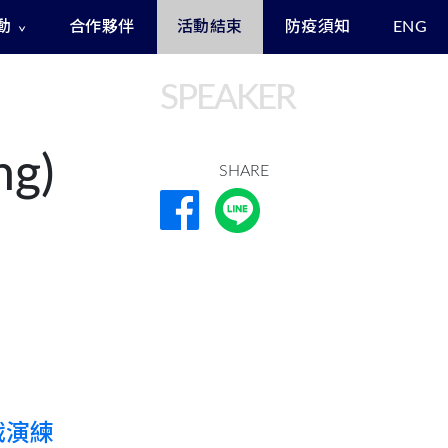
動
合作夥伴
活動結束
防疫須知
ENG
Exclusive Benefits for Enrollees
Asia Cyber Channel Summit
SPEAKER
g)
SHARE
戰演練