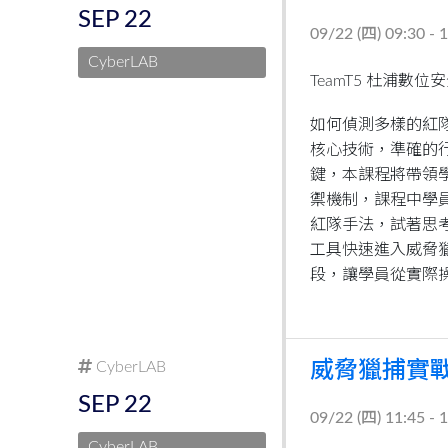
SEP
22
09/22 (
四
) 09:30 - 
CyberLAB
TeamT5 杜浦數位
如何偵測多樣的紅隊
核心技術，準確的
鍵，本課程將帶領
禦機制，課程中學
紅隊手法，試著思
工具快速進入威脅
段，讓學員從實際
CyberLAB
威脅獵捕實
SEP
22
09/22 (
四
) 11:45 - 
CyberLAB