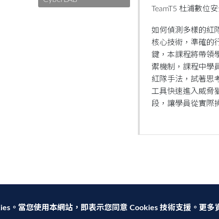
TeamT5 杜浦數位
如何偵測多樣的紅隊
核心技術，準確的
鍵，本課程將帶領
禦機制，課程中學
紅隊手法，試著思
工具快速進入威脅
段，讓學員從實際
ies。當您使用本網站，即表示您同意 Cookies 技術支援。更