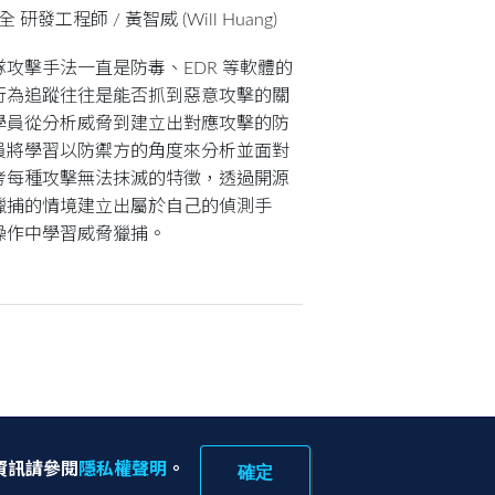
安全 研發工程師 /
黃智威 (Will Huang)
攻擊手法一直是防毒、EDR 等軟體的
行為追蹤往往是能否抓到惡意攻擊的關
學員從分析威脅到建立出對應攻擊的防
員將學習以防禦方的角度來分析並面對
考每種攻擊無法抹滅的特徵，透過開源
獵捕的情境建立出屬於自己的偵測手
操作中學習威脅獵捕。
確定
多資訊請參閱
隱私權聲明
。