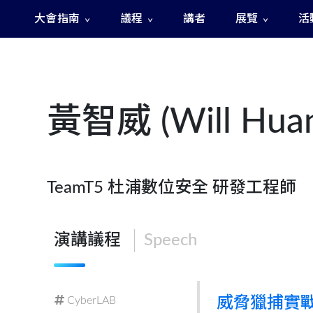
大會指南
議程
講者
展覽
活
The Fast and The Rigged 急速賽道之神秘訊號
黃智威 (Will Huan
TeamT5 杜浦數位安全 研發工程師
演講議程
Speech
CyberLAB
威脅獵捕實