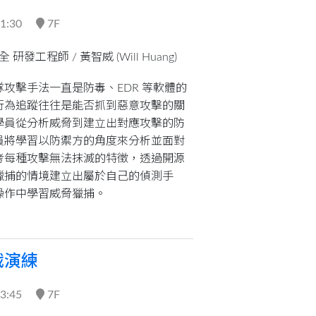
11:30
7F
安全 研發工程師 /
黃智威 (Will Huang)
攻擊手法一直是防毒、EDR 等軟體的
行為追蹤往往是能否抓到惡意攻擊的關
學員從分析威脅到建立出對應攻擊的防
員將學習以防禦方的角度來分析並面對
考每種攻擊無法抹滅的特徵，透過開源
獵捕的情境建立出屬於自己的偵測手
操作中學習威脅獵捕。
戰演練
13:45
7F