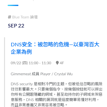
Blue Team 論壇
SEP
22
DNS安全：被忽略的危機—以臺灣百大
企業為例
09/22 (
四
) 11:00 - 11:30
4F
Gimmemeat 成員 Player /
Crystal Wu
DNS security 是相對冷門的主題，但被低估忽略的風險
往往影響最大。只要幾個指令、按幾個按鈕就可以撈出
你所有公開跟隱藏的網域，甚至劫持你的子網域來架惡
意服務，DNS 相關的漏洞就是這麼簡單易懂好利用，
而且非常普遍又非常容易被忽略。