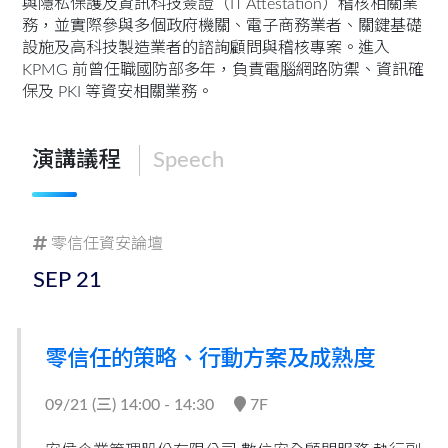
與隱私保護及資訊科技簽證（IT Attestation）稽核相關業
務，並實際參與多個政府機關、電子商務業者、關鍵基礎
設施及高科技製造業者的諮詢顧問與稽核專案。進入
KPMG 前曾任職國防部多年，負責電腦網路防禦、資訊確
保及 PKI 等資安相關業務。
演講議程
Speech
零信任資安論壇
SEP
21
零信任的策略、行動方案及成熟度
09/21 (
三
) 14:00 - 14:30
7F