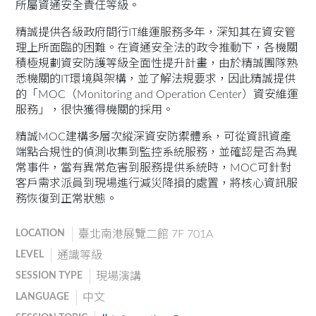
所屬資通安全責任等級。
精誠提供各級政府間行IT維運服務多年，深知其在資安管
理上所面臨的困難。在資通安全法的政令推動下，各機關
積極規劃資安防護等級全面性提升計畫，由於精誠團隊熟
悉機關的IT環境與架構，並了解法規要求，因此精誠提供
的「MOC（Monitoring and Operation Center）資安維運
服務」，很快獲得機關的採用。
精誠MOC建構多層次縱深資安防禦體系，可從資訊資產
端點合規性的偵測收集到監控系統服務，並確認是否為異
常事件，當有異常危害到服務提供系統時，MOC可針對
客戶需求派員到現場進行減災降損的處置，將核心資訊服
務恢復到正常狀態。
LOCATION
臺北南港展覽二館 7F 701A
LEVEL
通識等級
SESSION TYPE
現場演講
LANGUAGE
中文