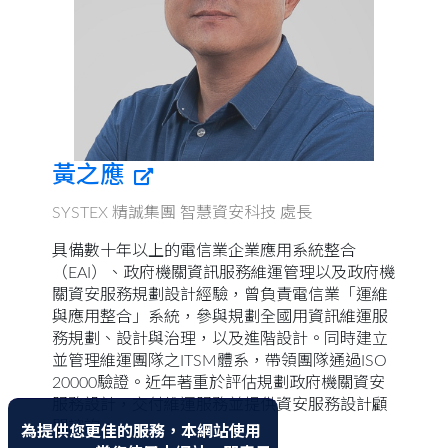
黃之應
SYSTEX 精誠集團 智慧資安科技 處長
具備數十年以上的電信業企業應用系統整合
（EAI）、政府機關資訊服務維運管理以及政府機
關資安服務規劃設計經驗，曾負責電信業「運維
與應用整合」系統，參與規劃全國用資訊維運服
務規劃、設計與治理，以及進階設計。同時建立
並管理維運團隊之ITSM體系，帶領團隊通過ISO
20000驗證。近年著重於評估規劃政府機關資安
服務設計，交付維運服務並提供資安服務設計顧
問諮詢。
為提供您更佳的服務，本網站使用