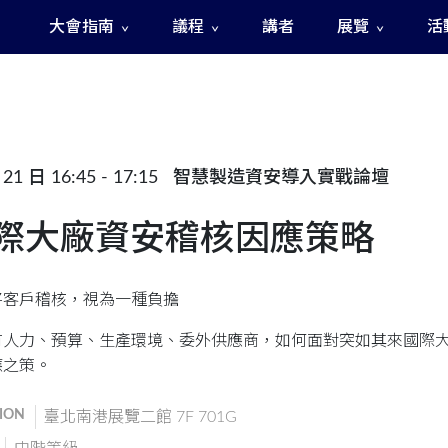
大會指南
議程
講者
展覽
活
The Fast and The Rigged 急速賽道之神秘訊號
21 日 16:45 - 17:15
智慧製造資安導入實戰論壇
際大廠資安稽核因應策略
將客戶稽核，視為一種負擔
有人力、預算、生產環境、委外供應商，如何面對突如其來國際
應之策。
ION
臺北南港展覽二館 7F 701G