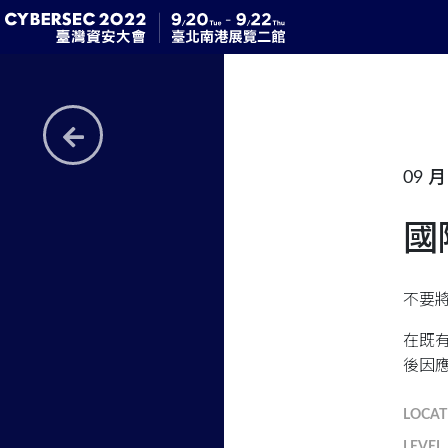
09 月 
國
不要
在既
後因
LOCAT
LEVEL