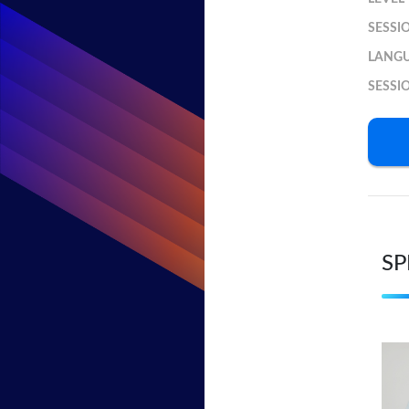
SESSI
LANG
SESSI
SP