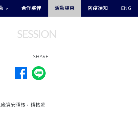
動
合作夥伴
活動結束
防疫須知
ENG
Exclusive Benefits for Enrollees
Asia Cyber Channel Summit
SESSION
SHARE
大廠資安稽核，稽核過