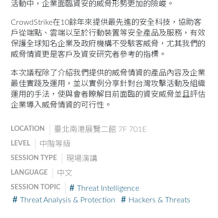
活動中，企業面臨資安的威脅形勢更加的險峻。
CrowdStrike在10餘年來提供最先進的安全科技，協助客
戶從端點、雲端以至於行動裝置等安全產品及服務，有效
保護全球知名企業及政府機構不受駭客威脅，尤其我們的
威脅情資更是客戶及資安研究者參考的指標。
本次議程除了介紹我們提供的威脅情資的產品內容及企業
最佳實踐及運用，並以實例分享針對台灣攻擊活動及組織
運用的手法，使與會者瞭解目前面臨的資安威脅並且評估
企業導入威脅情資的可行性。
LOCATION
臺北南港展覽二館 7F 701E
LEVEL
中階等級
SESSION TYPE
現場演講
LANGUAGE
中文
SESSION TOPIC
Threat Intelligence
Threat Analysis & Protection
Hackers & Threats