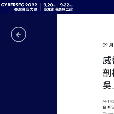
09 月 
威
剖
吳
APT
資團隊