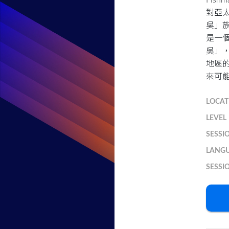
Fis
對亞
吳」族
是一
吳」
地區
來可
LOCAT
LEVEL
SESSI
LANG
SESSI