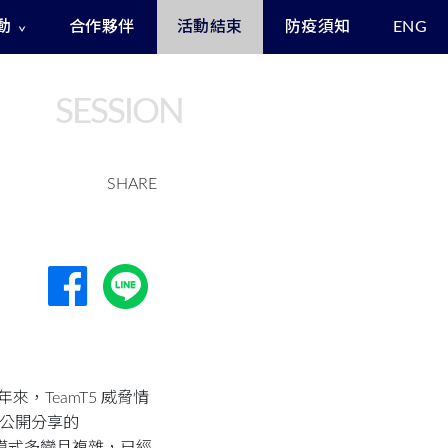
動
合作夥伴
活動結束
防疫須知
ENG
Exclusive Benefits for Enrollees
Asia Cyber Channel Summit
SESSION
SHARE
年來，TeamT5 威脅情
經公開分享的