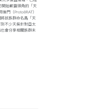
 的發展模式多變且複雜，已經
初開始嶄露頭角的「天
門（Proto8RAT）
們將該族群命名爲「天
察到不少天吳針對亞太
講也會分享相關族群未