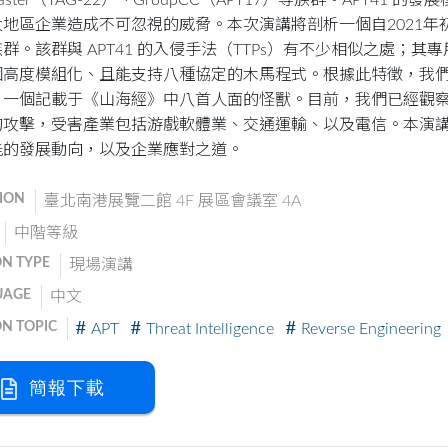
hmaster（TAG-22）、GroupCC（APT17）等族群。APT41
太地區企業造成不可忽視的威脅。本次演講將剖析一個自2021年
群。該群與 APT41 的入侵手法（TTPs）有不少相似之處；其專用後
個高度模組化、且能支持八種協定的木馬程式。根據此特徵，我
，一個記載于《山海經》中八首人面的怪獸。目前，我們已經觀
的攻擊，受害產業包括游戲軟體業、交通運輸、以及電信。本演
能的發展動向，以及企業應對之道。
ION
臺北南港展覽二館 4F 展區會議室 4A
中階等級
ON TYPE
現場演講
UAGE
中文
ON TOPIC
APT
Threat Intelligence
Reverse Engineering
簡報下載