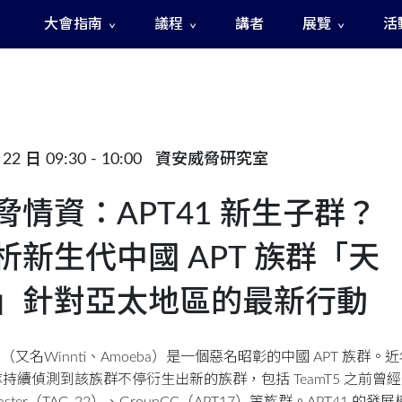
大會指南
議程
講者
展覽
活
The Fast and The Rigged 急速賽道之神秘訊號
22 日 09:30 - 10:00
資安威脅研究室
脅情資：APT41 新生子群？
析新生代中國 APT 族群「天
」針對亞太地區的最新行動
41（又名Winnti、Amoeba）是一個惡名昭彰的中國 APT 族群。近
持續偵測到該族群不停衍生出新的族群，包括 TeamT5 之前曾