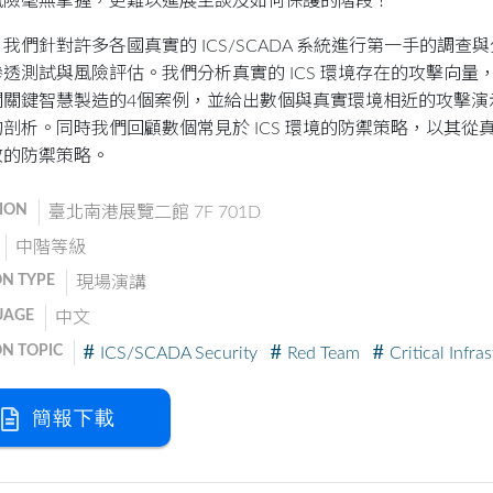
風險毫無掌握，更難以進展至談及如何保護的階段！
我們針對許多各國真實的 ICS/SCADA 系統進行第一手的調
透測試與風險評估。我們分析真實的 ICS 環境存在的攻擊向量
關關鍵智慧製造的4個案例，並給出數個與真實環境相近的攻擊演示
剖析。同時我們回顧數個常見於 ICS 環境的防禦策略，以其從
效的防禦策略。
ION
臺北南港展覽二館 7F 701D
中階等級
ON TYPE
現場演講
UAGE
中文
ON TOPIC
ICS/SCADA Security
Red Team
Critical Infra
簡報下載