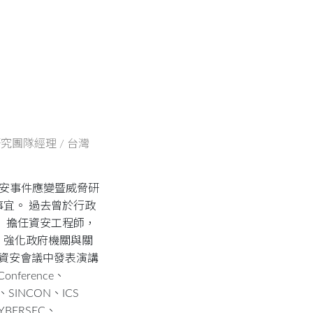
研究團隊經理 / 台灣
s 產品資安事件應變暨威脅研
宜。 過去曾於行政
T）擔任資安工程師，
，強化政府機關與關
際資安會議中發表演講
nference、
r、SINCON、ICS
、CYBERSEC、