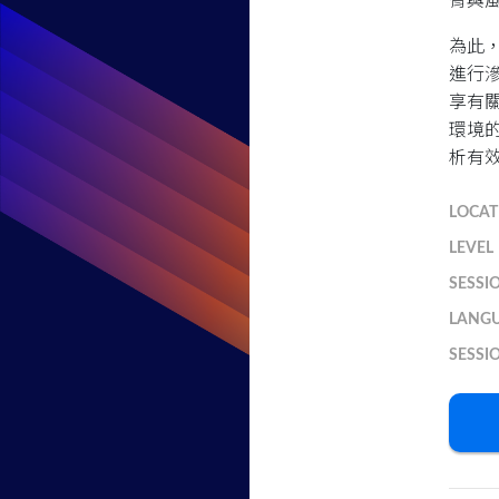
脅與
為此，
進行滲
享有
環境的
析有
LOCAT
LEVEL
SESSI
LANG
SESSI