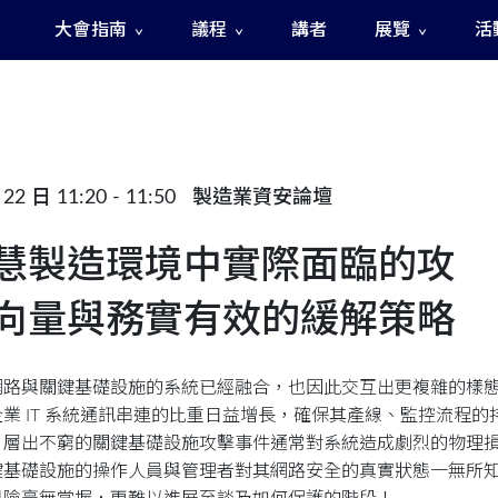
大會指南
議程
講者
展覽
活
The Fast and The Rigged 急速賽道之神秘訊號
22 日 11:20 - 11:50
製造業資安論壇
慧製造環境中實際面臨的攻
向量與務實有效的緩解策略
網路與關鍵基礎設施的系統已經融合，也因此交互出更複雜的樣
企業 IT 系統通訊串連的比重日益增長，確保其產線、監控流程
。層出不窮的關鍵基礎設施攻擊事件通常對系統造成劇烈的物理
鍵基礎設施的操作人員與管理者對其網路安全的真實狀態一無所