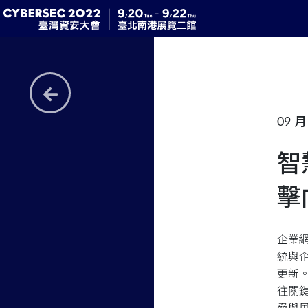
09 月 
智
擊
企業
統與
更新
往關