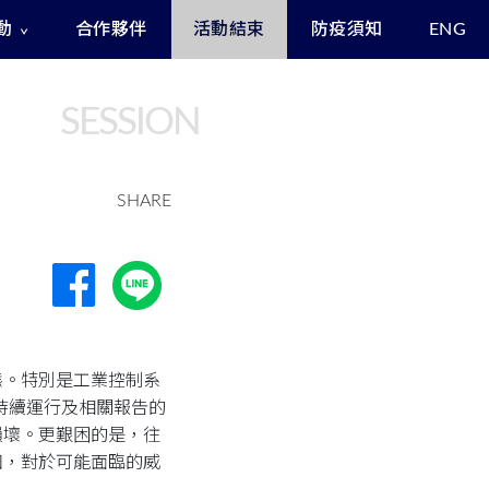
動
合作夥伴
活動結束
防疫須知
ENG
Exclusive Benefits for Enrollees
Asia Cyber Channel Summit
SESSION
SHARE
態。特別是工業控制系
的持續運行及相關報告的
損壞。更艱困的是，往
知，對於可能面臨的威