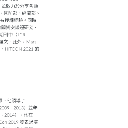
an 等。並致力於分享各類
畫、國防部、經濟部、
企業均有授課經驗。同時
全的相關資安議題研究，
 期刊中（JCR
之論文。此外，Mars
HITCON 2021 的
 工程師。他領導了
2009 - 2013）並舉
9 - 2014）。他在
itCon 2019 發表過演