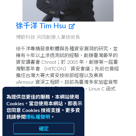
徐千洋 Tim Hsu
博歐科技 共同創辦人兼技術長
徐千洋專精惡意軟體與各種資安漏洞的研究，並
擁有十年以上滲透測試的經驗，創辦臺灣最早的
資安讀書會 Chroot；於 2005 年，創辦第一屆臺
灣駭客年會 （HITCON） 資安會議；先前也曾經
擔任台灣大哥大資安技術部經理以及美商
vArmour 資深工程師，目前為臺灣多家加密貨幣
交易所顧問。著有駭客訓練基地、Linux C 函式
庫詳解辭典等書。
為提供您更佳的服務，本網站使用
Cookies。當您使用本網站，即表示
您同意 Cookies 技術支援。更多資
訊請參閱
隱私權聲明
。
確定