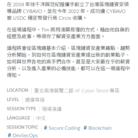
在 2018 年徐千洋與范紀鍠攜手創立了台灣區塊鏈資安領
導品牌 CYBAVO，並在今年 2022 年，成功讓 CYBAVO
被 USDC 穩定幣發行商 Circle 收購。
在這場議程中，Tim 將用淺顯易懂的方式，藉由他自身的
經歷及故事，帶領你了解資安產業方方面面。
議程將會從區塊鏈基本介紹、區塊鏈資安產業痛點、趨勢
分析開始，到如何在區塊鏈資安產業提出新的創業點子、
如何與世界各地的高手們合作，甚至是大家最在乎的薪資
分析，以及進入產業的必備技能，都可以在這一場議程中
得知。
LOCATION
臺北南港展覽二館 4F Cyber Talent 專區
LEVEL
通識等級
SESSION TYPE
現場演講
LANGUAGE
中文
SESSION TOPIC
Secure Coding
Blockchain
DevSecOps