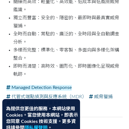
簡練而高效：輕量化、高效能、低成本與低風險威脅
鑑識。
獨立而豐富：安全的、隱密的、最即時與最真實威脅
獵捕。
全時而自動：常駐的、廣泛的、全時段與全自動調查
分析。
多樣而完整：標準化、零客製、多面向與多樣化架構
整合。
即時而清楚：高時效、圖形化、即時圖像化呈現威脅
軌跡。
Managed Detection Response
代管式端點偵測與反應系統（MDR）
威脅獵捕
資安事件處理與鑑識系統
為提供您更佳的服務，本網站使用
Cookies。當您使用本網站，即表示
您同意 Cookies 技術支援。更多資
訊請參閱
隱私權聲明
。