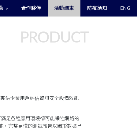
動
合作夥伴
活動結束
防疫須知
ENG
Exclusive Benefits for Enrollees
Asia Cyber Channel Summit
PRODUCT
界第一台專供企業用戶評估資訊安全設備效能
可滿足各種應用環境卻可能犧牲網路的
路效能，完整易懂的測試報告以圖形數據呈