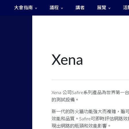
大會指南
議程
講者
展覽
活
The Fast and The Rigged 急速賽道之神秘訊號
Xena
Xena 公司Safire系列產品為世
的測試設備。
新一代的防火牆功能強大而複雜，雖
效能和品質。Safire可即時評估網
現出網路的瓶頸和效能影響。