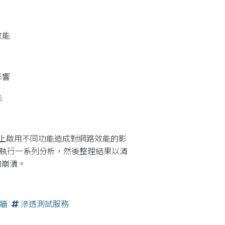
效能
影響
能
防火牆上啟用不同功能造成對網路效能的影
能夠執行一系列分析，然後整理結果以清
的崩潰。
牆
滲透測試服務