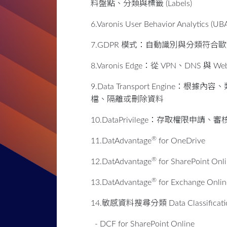
料盤點、分類與標籤 (Labels)
6.Varonis User Behavior Anal
7.GDPR 模式：自動識別與分類符合歐
8.Varonis Edge：從 VPN、DNS 與
9.Data Transport Engine
檔、隔離或刪除資料
10.DataPrivilege：存取權限申請
®
11.DatAdvantage
for OneDrive
®
12.DatAdvantage
for SharePoint Onl
®
13.DatAdvantage
for Exchange Onlin
14.敏感資料搜尋分類 Data Classificati
- DCF for SharePoint Online