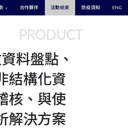
動
合作夥伴
活動結束
防疫須知
ENG
Exclusive Benefits for Enrollees
Asia Cyber Channel Summit
PRODUCT
 機敏資料盤點、
非結構化資
稽核、與使
析解決方案