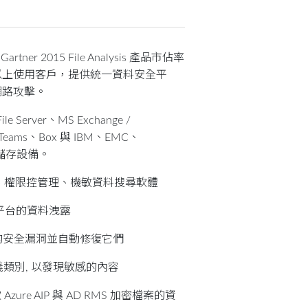
tner 2015 File Analysis 產品市佔率
 家以上使用客戶，提供統一資料安全平
網路攻擊。
File Server、MS Exchange /
365、Teams、Box 與 IBM、EMC、
S 儲存設備。
錄稽核、權限控管理、機敏資料搜尋軟體
跨平台的資料洩露
未偵測到的安全漏洞並自動修復它們
e：預先定義類別, 以發現敏感的內容
援微軟 Azure AIP 與 AD RMS 加密檔案的資