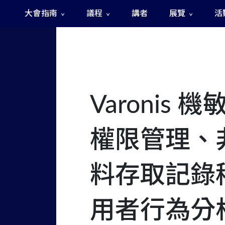
大會指南
議程
講者
展覽
活
The Fast and The Rigged 急速賽道之神秘訊號
Varonis
權限管理、
料存取記錄
用者行為分