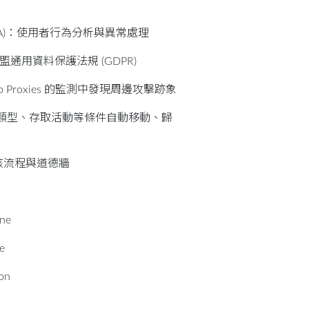
ytics (UBA)：使用者行為分析與異常處理
盟通用資料保護法規 (GDPR)
 Web Proxies 的監測中發現周邊攻擊跡象
：根據內容、類型、存取活動等條件自動移動、歸
、審核流程與道德牆
ine
e
on