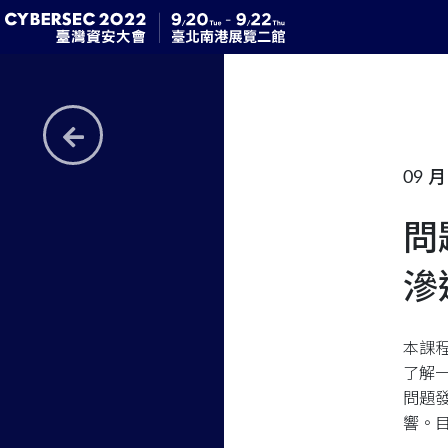
09 月 
問
滲
本課
了解
問題
響。