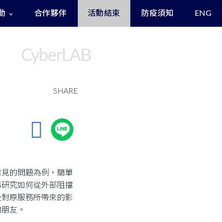
動
合作夥伴
活動結束
防疫須知
ENG
Exclusive Benefits for Enrollees
Asia Cyber Channel Summit
CyberLAB
SHARE
常見的問題為例，簡單
再研究如何從外部阻擋
及對原服務所帶來的影
的朋友。