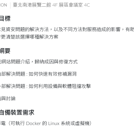
臺北南港展覽二館 4F 展區會議室 4C
ION
目標
常見資安問題的解決方法，以及不同方法對服務造成的影響，有
時更清楚該選擇哪種解決方案
綱要
常見網站問題介紹，歸納成因與修復方式
從內部解決問題 : 如何快速有效修補漏洞
從外部解決問題 : 如何利用設備與軟體阻擋攻擊
總結與討論
自備裝置需求
電（可執行 Docker 的 Linux 系統或虛擬機）