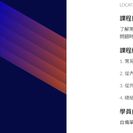
LOCAT
課程
了解
問題
課程
1. 
2. 
3. 
4. 
學員
自備筆