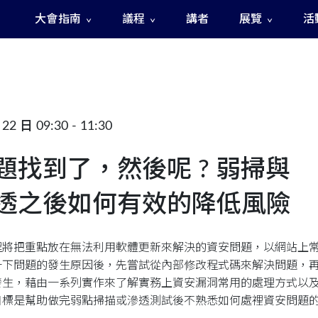
大會指南
議程
講者
展覽
活
The Fast and The Rigged 急速賽道之神秘訊號
22 日 09:30 - 11:30
題找到了，然後呢 ? 弱掃與
透之後如何有效的降低風險
程將把重點放在無法利用軟體更新來解決的資安問題，以網站上
一下問題的發生原因後，先嘗試從內部修改程式碼來解決問題，
發生，藉由一系列實作來了解實務上資安漏洞常用的處理方式以
目標是幫助做完弱點掃描或滲透測試後不熟悉如何處裡資安問題