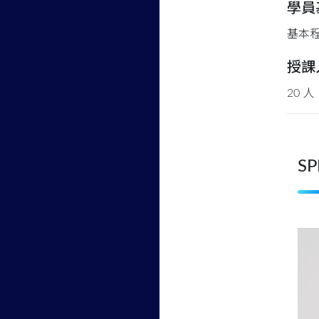
學員
基本
授課
20
人
SP