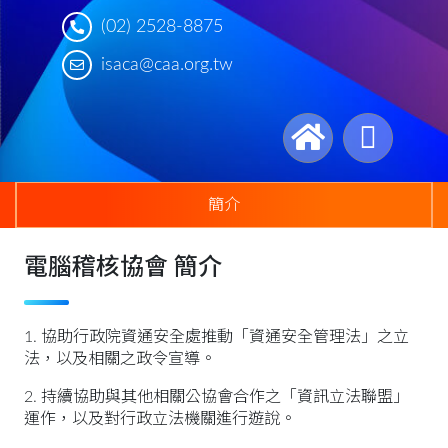
(02) 2528-8875
isaca@caa.org.tw
簡介
電腦稽核協會 簡介
1. 協助行政院資通安全處推動「資通安全管理法」之立
法，以及相關之政令宣導。
2. 持續協助與其他相關公協會合作之「資訊立法聯盟」
運作，以及對行政立法機關進行遊說。