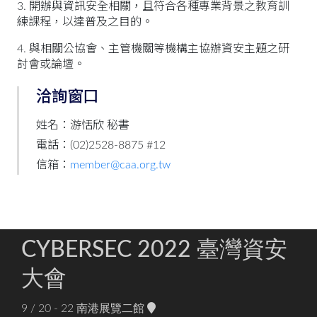
3. 開辦與資訊安全相關，且符合各種專業背景之教育訓
練課程，以達普及之目的。
4. 與相關公協會、主管機關等機構主協辦資安主題之研
討會或論壇。
洽詢窗口
姓名：游恬欣 秘書
電話：(02)2528-8875 #12
信箱：
member@caa.org.tw
CYBERSEC 2022 臺灣資安
大會
9 / 20 - 22
南港展覽二館