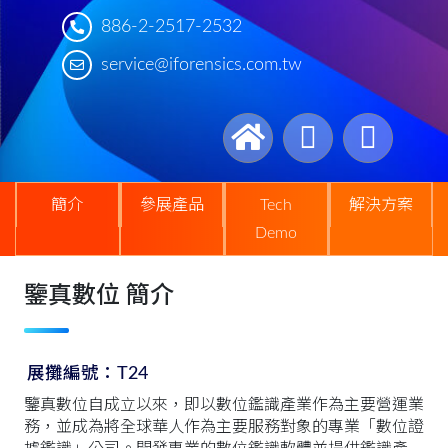
886-2-2517-2532
service@iforensics.com.tw
簡介
參展產品
Tech
解決方案
Demo
鑒真數位 簡介
展攤編號：T24
鑒真數位自成立以來，即以數位鑑識產業作為主要營運業
務，並成為將全球華人作為主要服務對象的專業「數位證