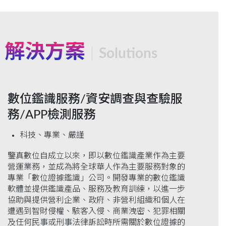
解決方案
Solutions
數位鑑識服務‬‬‬‬‬‬‬/資安調查與查驗服
務‬‬‬‬‬‬‬‬‬‬‬/APP檢測服務‬‬‬‬‬‬‬‬‬‬‬
科技、專業、嚴謹
鑒真數位自成立以來，即以數位鑑識產業作為主要
營運業務，並成為將全球華人作為主要服務對象的
專業「數位證據鑑識」公司。開發專業的數位鑑識
軟體並提供鑑識產品、服務及教育訓練，以進一步
協助與提供營利企業、政府、非營利組織和個人在
遭遇到智財侵權、駭客入侵、商業洩密、犯罪相關
及任何民事或刑事法律訴訟時所需關於數位證據的