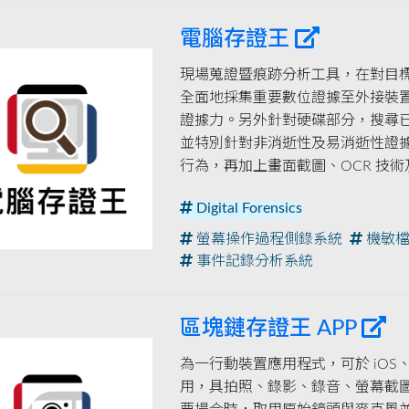
電腦存證王
現場蒐證暨痕跡分析工具，在對目
全面地採集重要數位證據至外接裝
證據力。另外針對硬碟部分，搜尋
並特別針對非消逝性及易消逝性證
行為，再加上畫面截圖、OCR 技術及
Digital Forensics
螢幕操作過程側錄系統
機敏檔
事件記錄分析系統
區塊鏈存證王 APP
為一行動裝置應用程式，可於 iOS、
用，具拍照、錄影、錄音、螢幕截