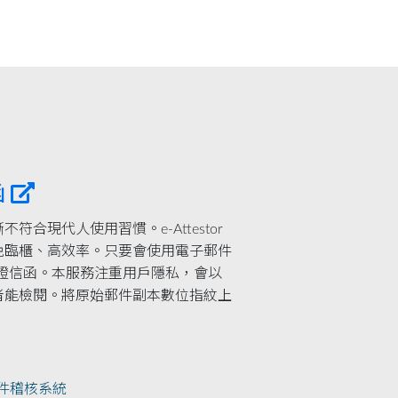
函
合現代人使用習慣。e-Attestor
免臨櫃、高效率。只要會使用電子郵件
存證信函。本服務注重用戶隱私，會以
者能檢閱。將原始郵件副本數位指紋上
件稽核系統