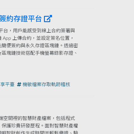
企業級簽約存證平台
線上簽約平台，用戶能感受到線上合約簽署與
App 上傳合約，並設定簽名位置，
能簡便簽約與永久存證區塊鏈。透過密
及區塊鏈技術搭配手機螢幕錄影存證、
享平臺
機敏檔案存取軌跡稽核
S 或雲端空間裡的智慧財產檔案，包括程式
，保護珍貴研發歷程。面對智慧財產權
證明智財創作生成時間並輕鬆舉證、驗