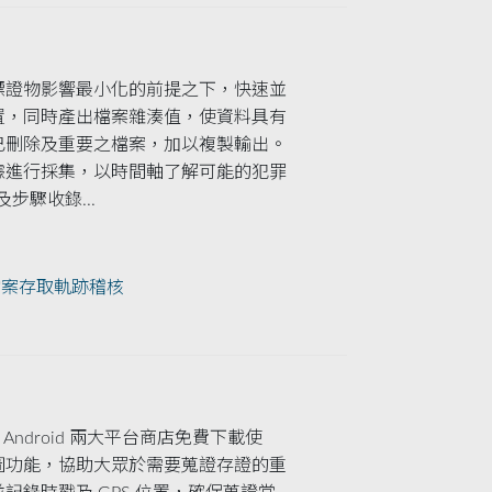
標證物影響最小化的前提之下，快速並
置，同時產出檔案雜湊值，使資料具有
已刪除及重要之檔案，加以複製輸出。
據進行採集，以時間軸了解可能的犯罪
步驟收錄...
案存取軌跡稽核
Android 兩大平台商店免費下載使
圖功能，協助大眾於需要蒐證存證的重