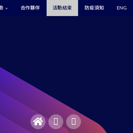
動
合作夥伴
活動結束
防疫須知
ENG
Exclusive Benefits for Enrollees
Asia Cyber Channel Summit