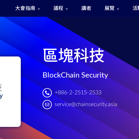
大會指南
議程
講者
展覽
活
The Fast and The Rigged 急速賽道之神秘訊號
區塊科技
BlockChain Security
+886-2-2515-2533
service@chainsecurity.asia