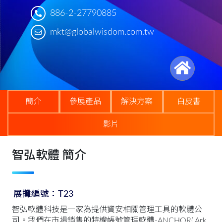
886-2-27790885
mkt@globalwisdom.com.tw
簡介
參展產品
解決方案
白皮書
影片
智弘軟體 簡介
展攤編號：T23
智弘軟體科技是一家為提供資安相關管理工具的軟體公
司。我們在市場銷售的特權帳號管理軟體-ANCHOR( Ark