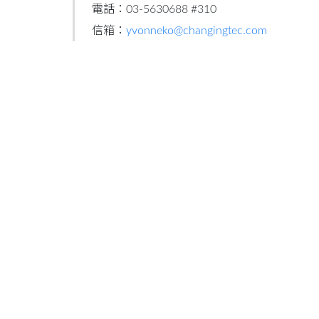
電話：03-5630688 #310
信箱：
yvonneko@changingtec.com