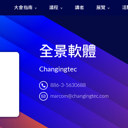
大會指南
議程
講者
展覽
活
The Fast and The Rigged 急速賽道之神秘訊號
全景軟體
Changingtec
886-3-5630688
marcom@changingtec.com