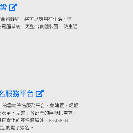
認證
驗證技術結合物聯網，將可以應用在生活、辦
於電腦系統，更整合實體裝置，使生活
電子簽名服務平台
用戶所設計的雲端簽名服務平台，免建置，輕輕
類表單，完整了各部門的無紙化需求，
覺化的簽名體驗外，FastSIGN
保護您的電子簽名。