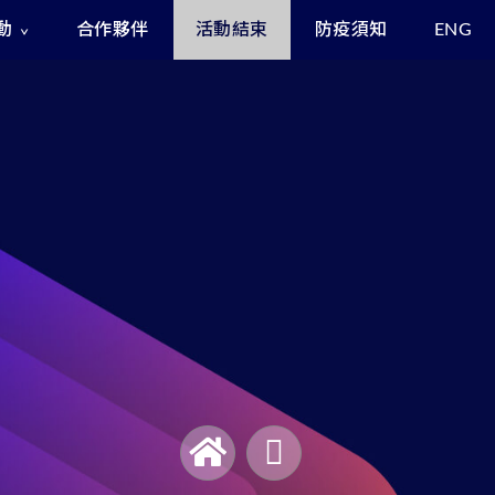
動
合作夥伴
活動結束
防疫須知
ENG
Exclusive Benefits for Enrollees
Asia Cyber Channel Summit