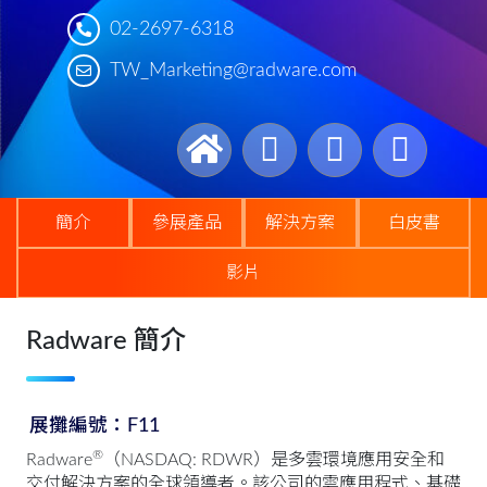
02-2697-6318
TW_Marketing@radware.com
簡介
參展產品
解決方案
白皮書
影片
Radware 簡介
展攤編號：F11
®
Radware
（NASDAQ: RDWR）是多雲環境應用安全和
交付解決方案的全球領導者。該公司的雲應用程式、基礎