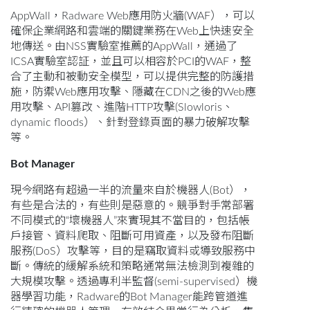
AppWall，Radware Web應用防火牆(WAF），可以
確保企業網路和雲端的關鍵業務在Web上快速安全
地傳送。由NSS實驗室推薦的AppWall，通過了
ICSA實驗室認証，並且可以相容於PCI的WAF，整
合了主動和被動安全模型，可以提供完整的防護措
施，防禦Web應用攻擊、隱藏在CDN之後的Web應
用攻擊、API篡改、進階HTTP攻擊(Slowloris、
dynamic floods）、針對登錄頁面的暴力破解攻擊
等。
Bot Manager
現今網路有超過一半的流量來自於機器人(Bot），
有些是合法的，有些則是惡意的。競爭對手常部署
不同模式的“壞機器人”來實現其不當目的，包括帳
戶接管、資料爬取、阻斷可用資產，以及發布阻斷
服務(DoS）攻擊等，目的是竊取資料或導致服務中
斷。傳統的緩解系統和策略通常無法檢測到複雜的
大規模攻擊。透過專利半監督(semi-supervised）機
器學習功能，Radware的Bot Manager能跨管道進