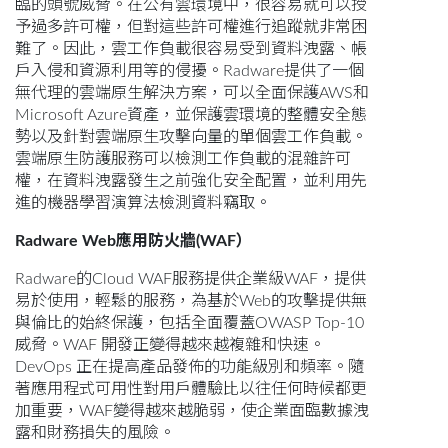
臨的頭號威脅。在公有雲環境中，很容易就可以授
予過多許可權，但對這些許可權進行追蹤就非常困
難了。因此，雲工作負載很容易受到資料洩露、帳
戶入侵和資源利用等的侵擾。Radware提供了一個
無代理的雲端原生解決方案，可以全面保護AWS和
Microsoft Azure資產，並保護雲環境的整體安全態
勢以及針對雲端原生攻擊向量的單個雲工作負載。
雲端原生防護服務可以檢測工作負載的混雜許可
權，在資料洩露發生之前強化安全配置，並利用先
進的機器學習演算法檢測資料竊取。
Radware Web應用防火牆(WAF）
Radware的Cloud WAF服務提供企業級WAF，提供
易於使用，輕鬆的服務，為基於Web的攻擊提供無
與倫比的始終保護，包括全面覆蓋OWASP Top-10
威脅。WAF 開發正變得越來越複雜和快速。
DevOps 正在提高產品發佈的功能級別和頻率。隨
著應用程式可用性對用戶體驗比以往任何時候都更
加重要，WAF變得越來越脆弱，使企業面臨數據洩
露和財務損失的風險。