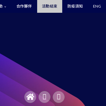
動
合作夥伴
活動結束
防疫須知
ENG
Exclusive Benefits for Enrollees
Asia Cyber Channel Summit