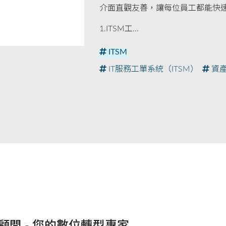
介面直觀友善，讓每位員工都能快
1.ITSM工...
ITSM
IT服務工單系統（ITSM）
資產
顧問 - 您的數位轉型專家