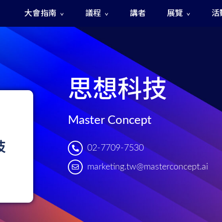
大會指南
議程
講者
展覽
活
The Fast and The Rigged 急速賽道之神秘訊號
思想科技
Master Concept
02-7709-7530
marketing.tw@masterconcept.ai