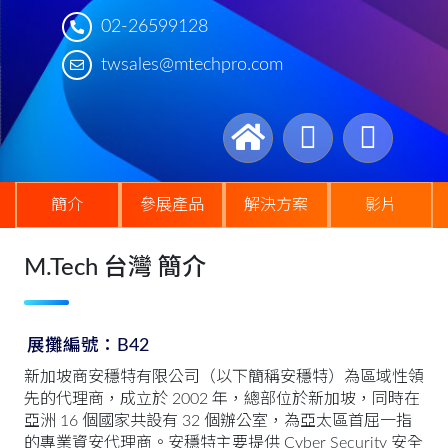
02-26599128
twsales@mtechpro.com
簡介
參展產品
解決方案
影片
M.Tech 台灣 簡介
展攤編號：B42
新加坡商安穩特有限公司（以下簡稱安穩特）為區域性領
先的代理商，成立於 2002 年，總部位於新加坡，同時在
亞洲 16 個國家共設有 32 個辦公室，為亞太區首屈一指
的專業資安代理商。安穩特主要提供 Cyber Security 安全