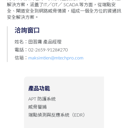
解決方案，涵蓋了IT／OT
／
SCADA 等方面，從端點安
全、閘道安全到網路威脅情資，組成一個全方位的資通訊
安全解決方案。
洽詢窗口
姓名：田習庸 產品經理
電話：02-2659-9128#270
信箱：
maksimtien@mtechpro.com
產品功能
APT 防護系統
威脅獵捕
端點偵測與反應系統（EDR）